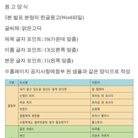
원 고 양 식
5
분 발표 분량의 한글원고
(Word
파일
)
글씨체
:
맑은고딕
제목 글자 포인트
: 16(
가운데 맞춤
)
이름 글자 포인트
: 13(
오른쪽 맞춤
)
본문 글자 포인트
: 11(
왼쪽 맞춤
)
※
홈페이지 공지사항에첨부 된 샘플과 같은 양식으로 작성