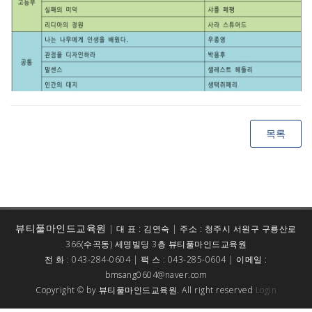
목록
뷰티풀마인드교육원
| 대 표 : 김연숙 | 주소 : 청주시 서원구 구룡산로
366(수곡동) 세명빌딩 3층 뷰티풀마인드교육원
전 화 : 043-284-0604 | 팩 스 : 043-285-0604 | 이메일 :
bmsang0604@naver.com
Copyright © by 뷰티풀마인드교육원. All right reserved
Login